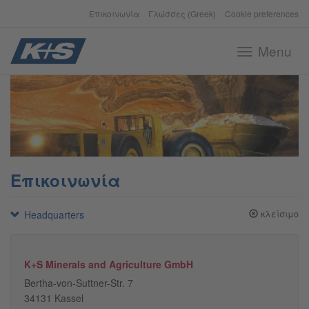
Επικοινωνία
Γλώσσες (Greek)
Cookie preferences
Menu
Toggle
navigation
Επικοινωνία
Headquarters
κλείσιμο
K+S Minerals and Agriculture GmbH
Bertha-von-Suttner-Str. 7
34131 Kassel