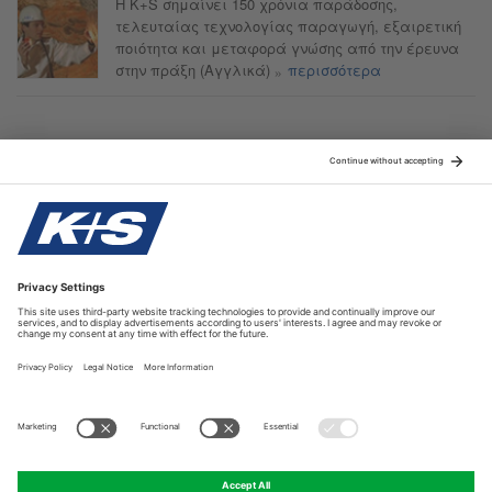
Η K+S σημαίνει 150 χρόνια παράδοσης,
τελευταίας τεχνολογίας παραγωγή, εξαιρετική
ποιότητα και μεταφορά γνώσης από την έρευνα
στην πράξη (Αγγλικά)
περισσότερα
Sitemap
Agriculture
Industry
Consumer
Communities
Υπηρεσίες
© 2019 K+S Minerals and Agriculture GmbH
Bertha-von-Suttner-Str. 7
34131 Kassel