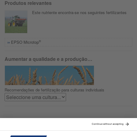
Produtos relevantes
Este nutriente encontra-se nos seguintes fertilizantes
®
EPSO Microtop
Aumentar a qualidade e a produção…
Recomendações de fertilização para culturas individuais
Sitemap