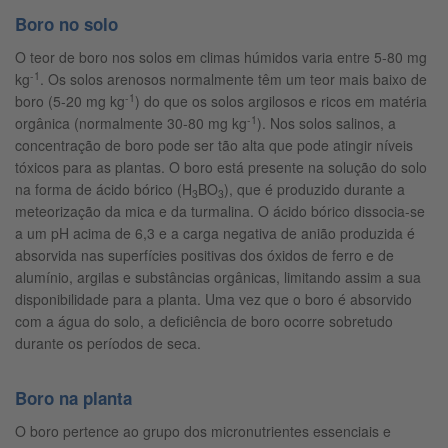
Boro no solo
O teor de boro nos solos em climas húmidos varia entre 5-80 mg
-1
kg
. Os solos arenosos normalmente têm um teor mais baixo de
-1
boro (5-20 mg kg
) do que os solos argilosos e ricos em matéria
-1
orgânica (normalmente 30-80 mg kg
). Nos solos salinos, a
concentração de boro pode ser tão alta que pode atingir níveis
tóxicos para as plantas. O boro está presente na solução do solo
na forma de ácido bórico (H
BO
), que é produzido durante a
3
3
meteorização da mica e da turmalina. O ácido bórico dissocia-se
a um pH acima de 6,3 e a carga negativa de anião produzida é
absorvida nas superfícies positivas dos óxidos de ferro e de
alumínio, argilas e substâncias orgânicas, limitando assim a sua
disponibilidade para a planta. Uma vez que o boro é absorvido
com a água do solo, a deficiência de boro ocorre sobretudo
durante os períodos de seca.
Boro na planta
O boro pertence ao grupo dos micronutrientes essenciais e